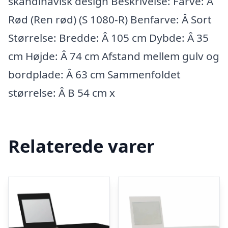
skandinavisk design Beskrivelse: Farve: Â
Rød (Ren rød) (S 1080-R) Benfarve: Â Sort
Størrelse: Bredde: Â 105 cm Dybde: Â 35
cm Højde: Â 74 cm Afstand mellem gulv og
bordplade: Â 63 cm Sammenfoldet
størrelse: Â B 54 cm x
Relaterede varer