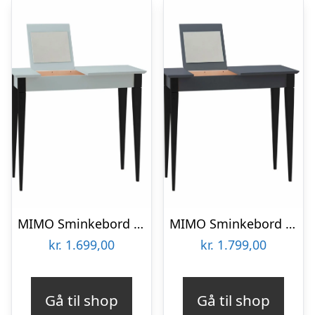
MIMO Sminkebord med spejl – 85×35 cm sorte ben / lysegrå
MIMO Sminkebord med spejl – 85×35 cm sorte ben / grafit
kr.
1.699,00
kr.
1.799,00
Gå til shop
Gå til shop