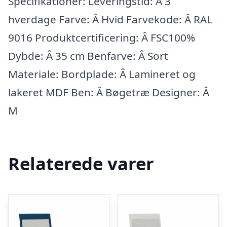
Specifikationer: Leveringstid: Â 3
hverdage Farve: Â Hvid Farvekode: Â RAL
9016 Produktcertificering: Â FSC100%
Dybde: Â 35 cm Benfarve: Â Sort
Materiale: Bordplade: Â Lamineret og
lakeret MDF Ben: Â Bøgetræ Designer: Â
M
Relaterede varer