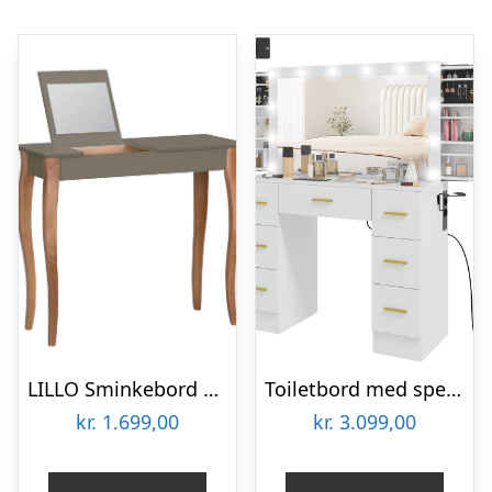
LILLO Sminkebord med spejl 85x35cm Brun
Toiletbord med spejl og 12 led-lys, sminkebord med 7 skuffer, spånplade, hvid
kr.
1.699,00
kr.
3.099,00