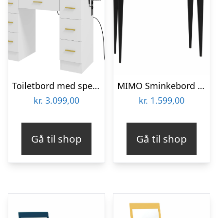
Toiletbord med spejl og 12 led-lys, sminkebord med 7 skuffer, spånplade, hvid
MIMO Sminkebord med spejl – 65×35 cm sorte ben / røde
kr.
3.099,00
kr.
1.599,00
Gå til shop
Gå til shop