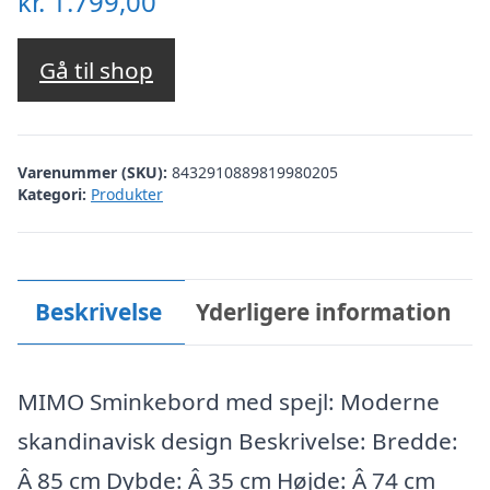
kr.
1.799,00
Gå til shop
Varenummer (SKU):
8432910889819980205
Kategori:
Produkter
Beskrivelse
Yderligere information
MIMO Sminkebord med spejl: Moderne
skandinavisk design Beskrivelse: Bredde:
Â 85 cm Dybde: Â 35 cm Højde: Â 74 cm