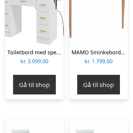
Toiletbord med spejl og 12 led-lys, sminkebord med 7 skuffer, spånplade, hvid
MAMO Sminkebord med spejl – 105x35cm Pink
kr.
3.099,00
kr.
1.799,00
Gå til shop
Gå til shop