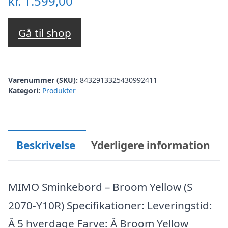
kr.
1.599,00
Gå til shop
Varenummer (SKU):
8432913325430992411
Kategori:
Produkter
Beskrivelse
Yderligere information
MIMO Sminkebord – Broom Yellow (S
2070-Y10R) Specifikationer: Leveringstid:
Â 5 hverdage Farve: Â Broom Yellow