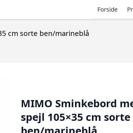
Forside
P
5 cm sorte ben/marineblå
MIMO Sminkebord m
spejl 105×35 cm sorte
ben/marineblå