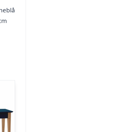
neblå
 cm