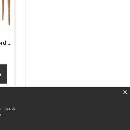
MIMO Sminkebord med spejl – 85x35cm Petrolblå
p
×
hjemmeside
er