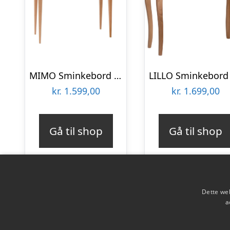
MIMO Sminkebord med spejl 65x35cm Fleeting Mint
kr.
1.599,00
kr.
1.699,00
Gå til shop
Gå til shop
Dette web
a