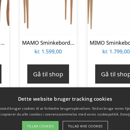
LILLO Sminkebord med spejl 85x35cm Brun
MAMO Sminkebord med spejl, 65x35cm, Gul
kr.
1.599,00
kr.
1.799,00
Gå til shop
Gå til sho
Dette website bruger tracking cookies
sted bruger cookies til at forbedre brugeroplevelsen. Ved at bruge vores 
ccepterer du alle cookies i overensstemmelse med vores cookiepolitik.
Detalj
TILLAD COOKIES
TILLAD IKKE COOKIES