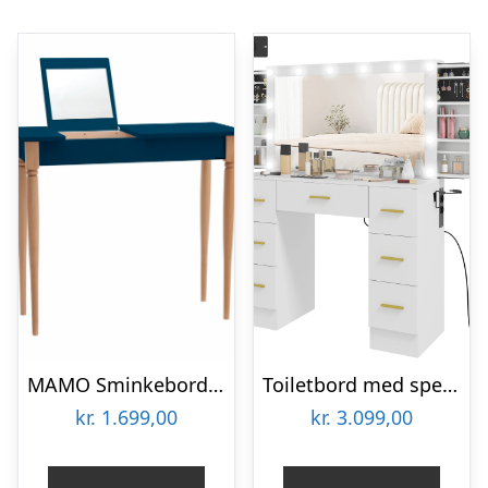
MAMO Sminkebord med spejl – 65x35cm Petrol Blå
Toiletbord med spejl og 12 led-lys, sminkebord med 7 skuffer, spånplade, hvid
kr.
1.699,00
kr.
3.099,00