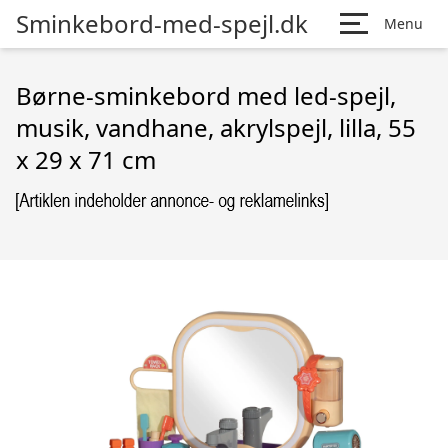
Sminkebord-med-spejl.dk
Menu
Børne-sminkebord med led-spejl,
musik, vandhane, akrylspejl, lilla, 55
x 29 x 71 cm