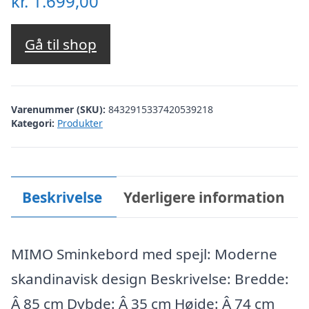
kr.
1.699,00
Gå til shop
Varenummer (SKU):
8432915337420539218
Kategori:
Produkter
Beskrivelse
Yderligere information
MIMO Sminkebord med spejl: Moderne
skandinavisk design Beskrivelse: Bredde:
Â 85 cm Dybde: Â 35 cm Højde: Â 74 cm