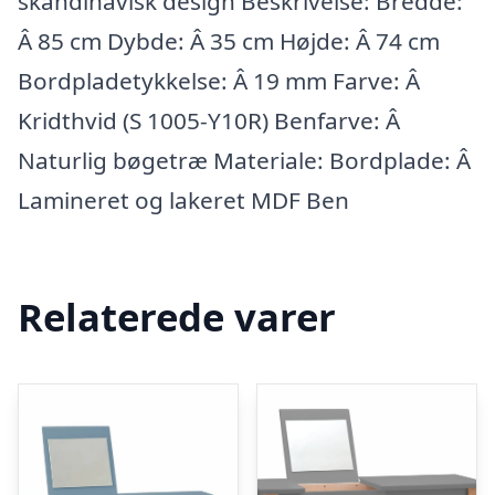
skandinavisk design Beskrivelse: Bredde:
Â 85 cm Dybde: Â 35 cm Højde: Â 74 cm
Bordpladetykkelse: Â 19 mm Farve: Â
Kridthvid (S 1005-Y10R) Benfarve: Â
Naturlig bøgetræ Materiale: Bordplade: Â
Lamineret og lakeret MDF Ben
Relaterede varer