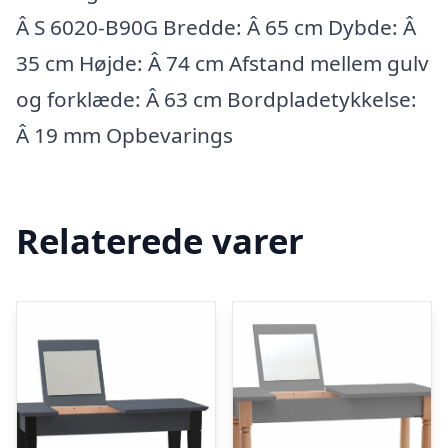
Â S 6020-B90G Bredde: Â 65 cm Dybde: Â
35 cm Højde: Â 74 cm Afstand mellem gulv
og forklæde: Â 63 cm Bordpladetykkelse:
Â 19 mm Opbevarings
Relaterede varer