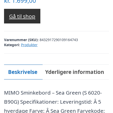
kr.
1.699,00
Gå til shop
Varenummer (SKU):
8432917290109164743
Kategori:
Produkter
Beskrivelse
Yderligere information
MIMO Sminkebord – Sea Green (S 6020-
B90G) Specifikationer: Leveringstid: Â 5
hverdage Farve: Â Sea Green Farvekode: