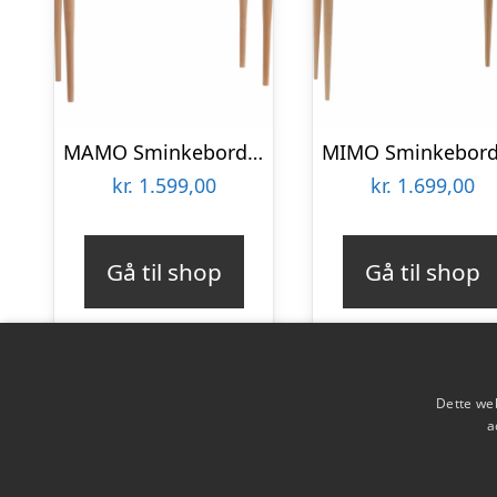
MAMO Sminkebord med spejl – 65x35cm Mørkegrå
kr.
1.599,00
kr.
1.699,00
Gå til shop
Gå til shop
Dette web
a
Copyright 2026 - Pilanto Aps