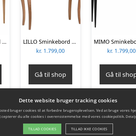
MIMO Sminkebord med spejl 85x35cm Gentle Blue
LILLO Sminkebord med spejl 85x35cm Sort
kr.
1.799,00
kr.
1.799,00
Gå til shop
Gå til sho
Dette website bruger tracking cookies
sted bruger cookies til at forbedre brugeroplevelsen. Ved at bruge vores 
ccepterer du alle cookies i overensstemmelse med vores cookiepolitik.
Detalj
TILLAD COOKIES
TILLAD IKKE COOKIES