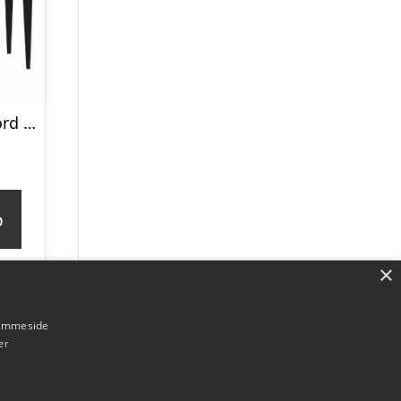
MIMO Sminkebord med spejl – 85×35 cm sorte ben / grafit
p
×
hjemmeside
er
Forside
Om / kontakt
Blog
Betingelser