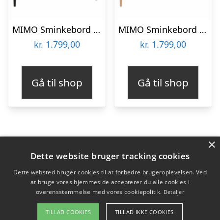
MIMO Sminkebord med spejl – 85×35 cm sorte ben / grafit
MIMO Sminkebord med spejl – 105x35cm Lysegrå
kr.
1.799,00
kr.
1.799,00
Gå til shop
Gå til shop
×
Varekategorier
Dette website bruger tracking cookies
Produkter
Dette websted bruger cookies til at forbedre brugeroplevelsen. Ved
at bruge vores hjemmeside accepterer du alle cookies i
overensstemmelse med vores cookiepolitik.
Detaljer
Copyright 2026 - Pilanto Aps
TILLAD COOKIES
TILLAD IKKE COOKIES