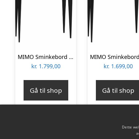
MIMO Sminkebord med spejl – 85×35 cm sorte ben / grafit
kr.
1.799,00
kr.
1.699,00
Gå til shop
Gå til shop
Dette web
a