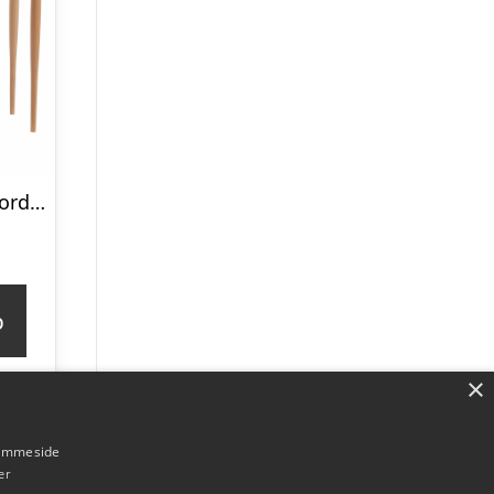
MAMO Sminkebord med spejl, 65x35cm, Gul
p
×
hjemmeside
er