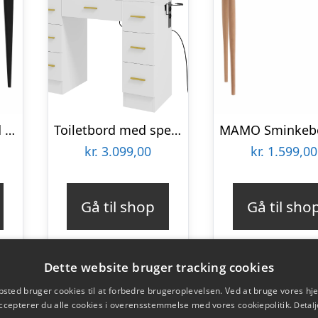
MIMO Sminkebord med spejl – 85×35 cm sorte ben / lysegrå
Toiletbord med spejl og 12 led-lys, sminkebord med 7 skuffer, spånplade, hvid
kr.
3.099,00
kr.
1.599,00
Gå til shop
Gå til sho
Dette website bruger tracking cookies
sted bruger cookies til at forbedre brugeroplevelsen. Ved at bruge vores 
ccepterer du alle cookies i overensstemmelse med vores cookiepolitik.
Detalj