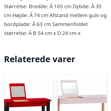
Størrelse: Bredde: Â 105 cm Dybde: Â 35
cm Højde: Â 74 cm Afstand mellem gulv og
bordplade: Â 63 cm Sammenfoldet
størrelse: Â B 54 cm x D 24 cm x
Relaterede varer