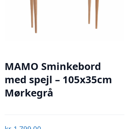
MAMO Sminkebord
med spejl – 105x35cm
Mørkegrå
kr.
1.799,00