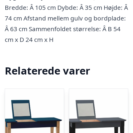
Bredde: Â 105 cm Dybde: Â 35 cm Højde: Â
74 cm Afstand mellem gulv og bordplade:
Â 63 cm Sammenfoldet størrelse: Â B 54
cm x D 24 cm x H
Relaterede varer