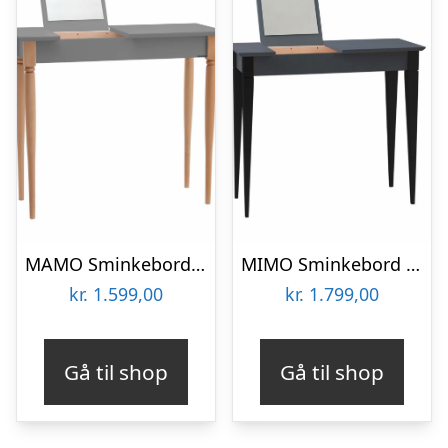
MAMO Sminkebord med spejl – 65x35cm Mørkegrå
MIMO Sminkebord med spejl – 85×35 cm sorte ben / grafit
kr.
1.599,00
kr.
1.799,00
Gå til shop
Gå til shop