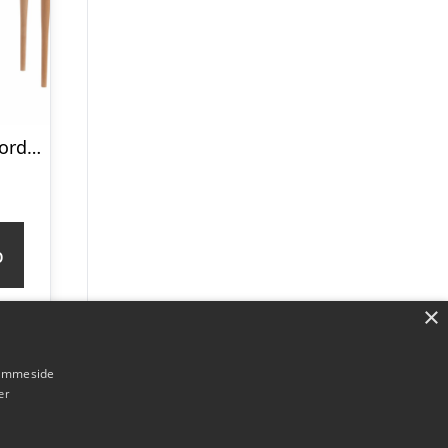
MAMO Sminkebord med spejl, 65x35cm, Hvid
p
×
hjemmeside
er