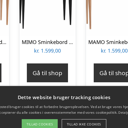
MAMO Sminkebord med spejl – 65x35cm Mørkegrå
MIMO Sminkebord med spejl 65x35cm sorte ben / hvid
kr.
1.599,00
kr.
1.599,00
Gå til shop
Gå til sho
Dette website bruger tracking cookies
sted bruger cookies til at forbedre brugeroplevelsen. Ved at bruge vores 
ccepterer du alle cookies i overensstemmelse med vores cookiepolitik.
Detalj
TILLAD COOKIES
TILLAD IKKE COOKIES