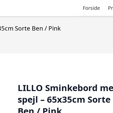
Forside
P
5cm Sorte Ben / Pink
LILLO Sminkebord m
spejl – 65x35cm Sorte
Ben / Pink