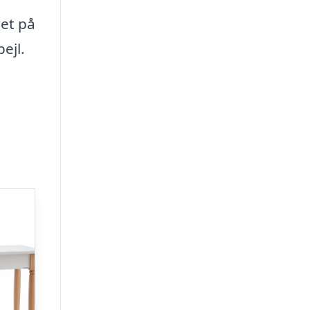
et på
ejl.