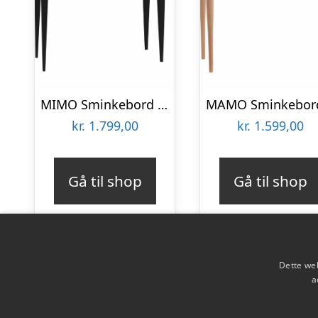
MIMO Sminkebord med spejl – 85×35 cm sorte ben / grafit
kr.
1.799,00
kr.
1.599,00
Gå til shop
Gå til shop
Dette web
a