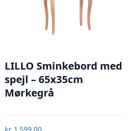
LILLO Sminkebord med
spejl – 65x35cm
Mørkegrå
kr.
1.599,00