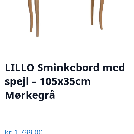
LILLO Sminkebord med
spejl – 105x35cm
Mørkegrå
kr.
1.799,00